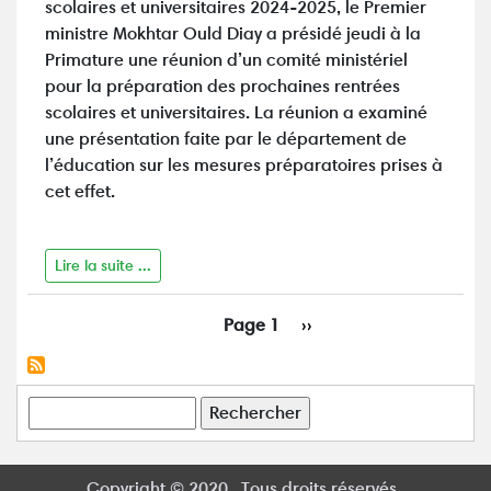
scolaires et universitaires 2024-2025, le Premier
ministre Mokhtar Ould Diay a présidé jeudi à la
Primature une réunion d’un comité ministériel
pour la préparation des prochaines rentrées
scolaires et universitaires. La réunion a examiné
une présentation faite par le département de
l’éducation sur les mesures préparatoires prises à
cet effet.
Lire la suite ...
Pagination
Page 1
Page
››
suivante
Rechercher
Copyright © 2020 , Tous droits réservés